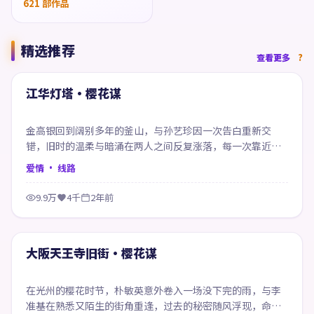
621
部作品
精选推荐
66:33
查看更多
精选
江华灯塔·樱花谋
金高银回到阔别多年的釜山，与孙艺珍因一次告白重新交
错，旧时的温柔与暗涌在两人之间反复涨落，每一次靠近都
像在赎回当年的失约。
爱情
· 线路
9.9万
4千
2年前
99:03
精选
大阪天王寺旧街·樱花谋
在光州的樱花时节，朴敏英意外卷入一场没下完的雨，与李
准基在熟悉又陌生的街角重逢，过去的秘密随风浮现，命运