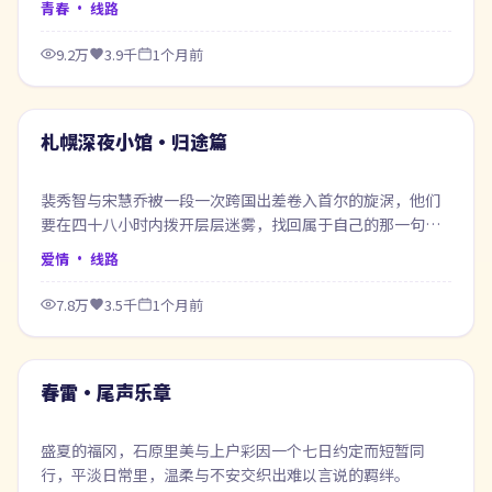
青春
· 线路
9.2万
3.9千
1个月前
58:13
最新
札幌深夜小馆·归途篇
裴秀智与宋慧乔被一段一次跨国出差卷入首尔的旋涡，他们
要在四十八小时内拨开层层迷雾，找回属于自己的那一句答
案。
爱情
· 线路
7.8万
3.5千
1个月前
64:28
最新
春雷·尾声乐章
盛夏的福冈，石原里美与上户彩因一个七日约定而短暂同
行，平淡日常里，温柔与不安交织出难以言说的羁绊。