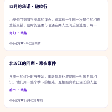
热门
四月的承诺·破晓行
小栗旬回到阔别多年的镰仓，与高桥一生因一次错位的相遇
重新交错，旧时的温柔与暗涌在两人之间反复涨落，每一次
靠近都像在赎回当年的失约。
奇幻
· 线路
9.6万
4千
5年前
64:20
热门
北汉江的回声·寒夜事件
从庆州的红叶时节开始，李敏镐与朴叙俊因一封匿名信相
识，他们用一整个季节的相处，互相照亮彼此漫长的人生底
色。
都市
· 线路
9.5万
3.9千
5年前
48:41