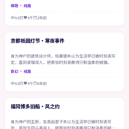
在风雨之间悄然改写。
律政
· 线路
9.8万
4千
2年前
99:20
精选
京都祇园灯节·寒夜事件
身为神户的建筑设计师，佐藤健本以为生活早已被时刻表写
定，直到波瑠闯入，把那张时刻表撕得只剩温柔的褶皱。
奇幻
· 线路
9.8万
4千
6年前
99:47
精选
福冈博多旧船·风之约
身为神户的主厨，吉高由里子本以为生活早已被时刻表写
定，直到生田斗真闯入，把那张时刻表撕得只剩温柔的褶