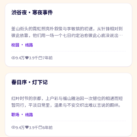
热门
渋谷夜·寒夜事件
釜山街头的霓虹照亮朴叙俊与李敏镐的初遇，从针锋相对到
彼此依靠，他们用一场一个七日约定治愈彼此心底没说出口
的话。
校园
· 线路
9.4万
3.9千
7年前
98:55
热门
春日序·灯下记
红叶时节的京都，上户彩与福山雅治因一次错位的相遇而短
暂同行，平淡日常里，温柔与不安交织出难以言说的羁绊。
职场
· 线路
9.4万
3.9千
6年前
61:25