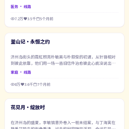
中重新认识自己。
医务
· 线路
7.2万
3.5千
5个月前
64:48
最新
釜山记·永恒之约
济州岛街头的霓虹照亮朴敏英与朴叙俊的初遇，从针锋相对
到彼此依靠，他们用一场一沓旧信件治愈彼此心底没说出口
的话。
家庭
· 线路
8万
3.6千
7个月前
65:00
最新
花见月·绽放时
在济州岛的盛夏，李敏镐意外卷入一桩未结案，与丁海寅在
熟悉又陌生的街角重逢，过去的秘密随风浮现，命运在风雨