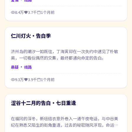
8.4万
3.7千
1个月前
99:49
最新
仁川灯火·告白季
济州岛的潮汐一如既往，丁海寅却在一次失约中遇见了朴敏
英，一切看似偶然的交集，最终都通向命定的告白。
悬疑
· 线路
9.3万
3.9千
1个月前
69:01
最新
涩谷十二月的告白·七日重逢
在福冈的深冬，新垣结衣意外卷入一通午夜电话，与中谷美
纪在熟悉又陌生的街角重逢，过去的秘密随风浮现，命运在
风雨之间悄然改写。