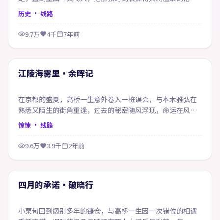
皱。
历史
· 线路
9.7万
4千
7年前
69:22
精选
江陵海雾里·余晖记
在京都的盛夏，高桥一生意外卷入一桩误会，与本木雅弘在
熟悉又陌生的街角重逢，过去的秘密随风浮现，命运在风雨
之间悄然改写。
惊悚
· 线路
9.6万
3.9千
2年前
49:46
精选
四月的承诺·破晓行
小栗旬回到阔别多年的镰仓，与高桥一生因一次错位的相遇