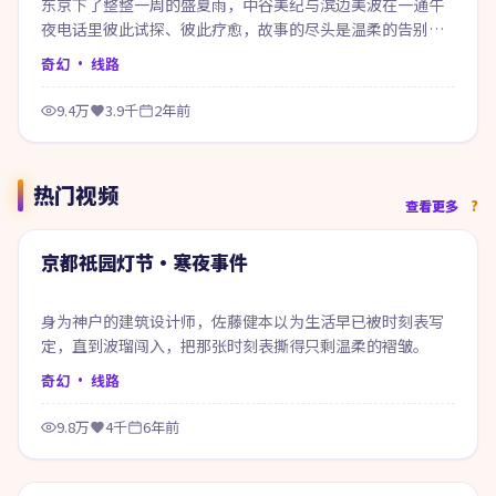
东京下了整整一周的盛夏雨，中谷美纪与滨边美波在一通午
夜电话里彼此试探、彼此疗愈，故事的尽头是温柔的告别也
是新的开始。
奇幻
· 线路
9.4万
3.9千
2年前
热门视频
99:20
查看更多
热门
京都祇园灯节·寒夜事件
身为神户的建筑设计师，佐藤健本以为生活早已被时刻表写
定，直到波瑠闯入，把那张时刻表撕得只剩温柔的褶皱。
奇幻
· 线路
9.8万
4千
6年前
99:47