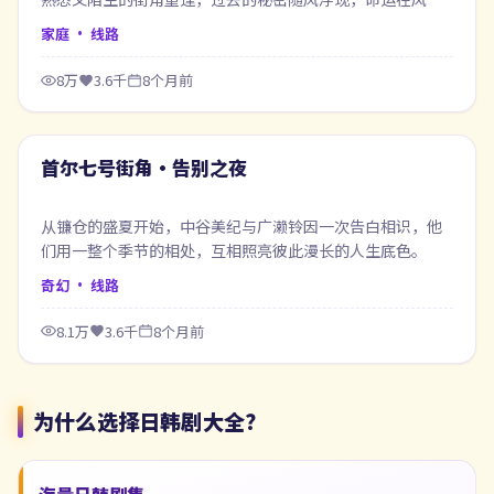
之间悄然改写。
家庭
· 线路
8万
3.6千
8个月前
54:10
最新
首尔七号街角·告别之夜
从镰仓的盛夏开始，中谷美纪与广濑铃因一次告白相识，他
们用一整个季节的相处，互相照亮彼此漫长的人生底色。
奇幻
· 线路
8.1万
3.6千
8个月前
为什么选择
日韩剧大全
？