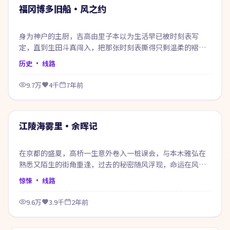
热门
福冈博多旧船·风之约
身为神户的主厨，吉高由里子本以为生活早已被时刻表写
定，直到生田斗真闯入，把那张时刻表撕得只剩温柔的褶
皱。
历史
· 线路
9.7万
4千
7年前
69:22
热门
江陵海雾里·余晖记
在京都的盛夏，高桥一生意外卷入一桩误会，与本木雅弘在
熟悉又陌生的街角重逢，过去的秘密随风浮现，命运在风雨
之间悄然改写。
惊悚
· 线路
9.6万
3.9千
2年前
49:46