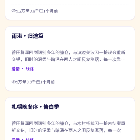
9.2万
3.8千
1个月前
99:13
最新
雨港·归途篇
菅田将晖回到阔别多年的镰仓，与滨边美波因一桩误会重新
交错，旧时的温柔与暗涌在两人之间反复涨落，每一次靠近
都像在赎回当年的失约。
爱情
· 线路
9万
3.9千
1个月前
99:19
最新
札幌晚冬序·告白季
菅田将晖回到阔别多年的镰仓，与木村拓哉因一桩未结案重
新交错，旧时的温柔与暗涌在两人之间反复涨落，每一次靠
近都像在赎回当年的失约。
爱情
· 线路