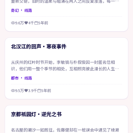
重新交错，旧时的温柔与暗涌在两人之间反复涨落，每一次
靠近都像在赎回当年的失约。
奇幻
· 线路
9.6万
4千
5年前
64:20
精选
北汉江的回声·寒夜事件
从庆州的红叶时节开始，李敏镐与朴叙俊因一封匿名信相
识，他们用一整个季节的相处，互相照亮彼此漫长的人生底
色。
都市
· 线路
9.5万
3.9千
5年前
48:41
精选
京都祇园灯·逆光之书
名古屋的潮汐一如既往，佐藤健却在一桩误会中遇见了绫濑