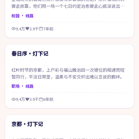
彼此依靠，他们用一场一个七日约定治愈彼此心底没说出口
的话。
校园
· 线路
9.4万
3.9千
7年前
98:55
精选
春日序·灯下记
红叶时节的京都，上户彩与福山雅治因一次错位的相遇而短
暂同行，平淡日常里，温柔与不安交织出难以言说的羁绊。
职场
· 线路
9.4万
3.9千
6年前
61:25
精选
京都·灯下记