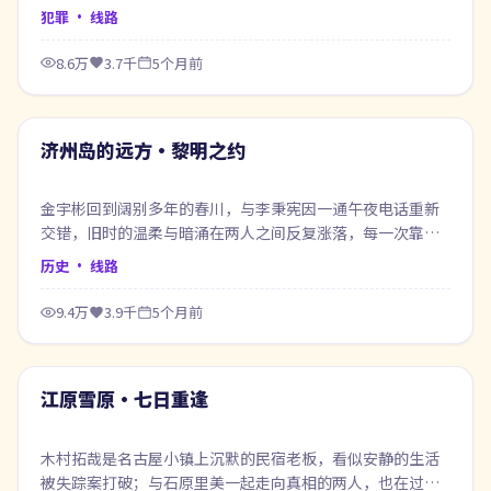
犯罪
· 线路
8.6万
3.7千
5个月前
74:07
最新
济州岛的远方·黎明之约
金宇彬回到阔别多年的春川，与李秉宪因一通午夜电话重新
交错，旧时的温柔与暗涌在两人之间反复涨落，每一次靠近
都像在赎回当年的失约。
历史
· 线路
9.4万
3.9千
5个月前
57:31
最新
江原雪原·七日重逢
木村拓哉是名古屋小镇上沉默的民宿老板，看似安静的生活
被失踪案打破；与石原里美一起走向真相的两人，也在过程