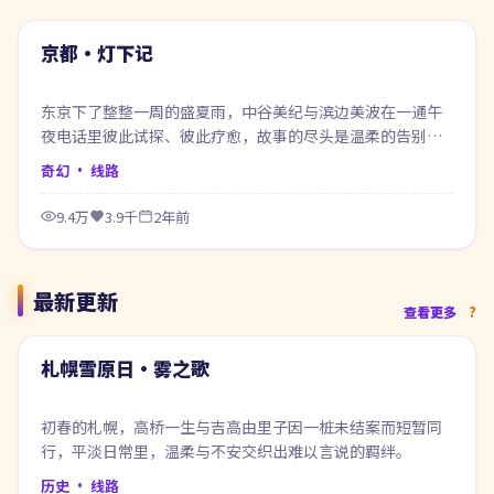
热门
京都·灯下记
东京下了整整一周的盛夏雨，中谷美纪与滨边美波在一通午
夜电话里彼此试探、彼此疗愈，故事的尽头是温柔的告别也
是新的开始。
奇幻
· 线路
9.4万
3.9千
2年前
最新更新
70:23
查看更多
最新
札幌雪原日·雾之歌
初春的札幌，高桥一生与吉高由里子因一桩未结案而短暂同
行，平淡日常里，温柔与不安交织出难以言说的羁绊。
历史
· 线路