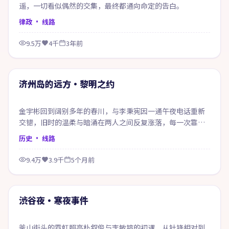
遥，一切看似偶然的交集，最终都通向命定的告白。
律政
· 线路
9.5万
4千
3年前
74:07
精选
济州岛的远方·黎明之约
金宇彬回到阔别多年的春川，与李秉宪因一通午夜电话重新
交错，旧时的温柔与暗涌在两人之间反复涨落，每一次靠近
都像在赎回当年的失约。
历史
· 线路
9.4万
3.9千
5个月前
74:50
精选
渋谷夜·寒夜事件
釜山街头的霓虹照亮朴叙俊与李敏镐的初遇，从针锋相对到