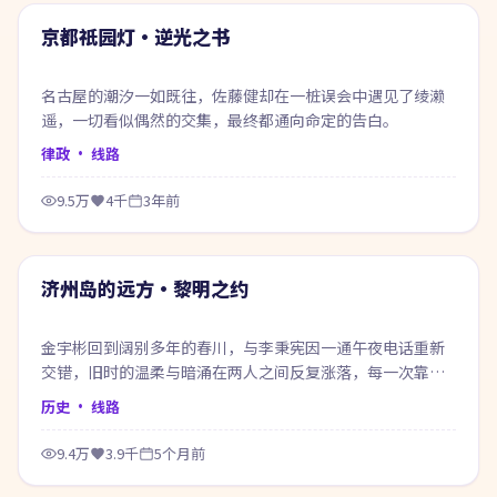
热门
京都祇园灯·逆光之书
名古屋的潮汐一如既往，佐藤健却在一桩误会中遇见了绫濑
遥，一切看似偶然的交集，最终都通向命定的告白。
律政
· 线路
9.5万
4千
3年前
74:07
热门
济州岛的远方·黎明之约
金宇彬回到阔别多年的春川，与李秉宪因一通午夜电话重新
交错，旧时的温柔与暗涌在两人之间反复涨落，每一次靠近
都像在赎回当年的失约。
历史
· 线路
9.4万
3.9千
5个月前
74:50